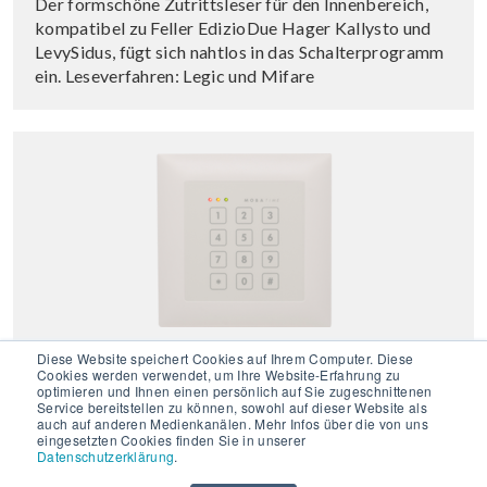
Der formschöne Zutrittsleser für den Innenbereich,
kompatibel zu Feller EdizioDue Hager Kallysto und
LevySidus, fügt sich nahtlos in das Schalterprogramm
ein. Leseverfahren: Legic und Mifare
Edizio PIN »
Diese Website speichert Cookies auf Ihrem Computer. Diese
Cookies werden verwendet, um Ihre Website-Erfahrung zu
optimieren und Ihnen einen persönlich auf Sie zugeschnittenen
Service bereitstellen zu können, sowohl auf dieser Website als
Der formschöne Zutrittsleser mit PIN-Code Tastatur
auch auf anderen Medienkanälen. Mehr Infos über die von uns
für den Innenbereich, kompatibel zu Feller EdizioDue
eingesetzten Cookies finden Sie in unserer
Datenschutzerklärung
.
Hager Kallysto und LevySidus, fügt sich nahtlos in das
Schalterprogramm ein. Leseverfahren: Legic und