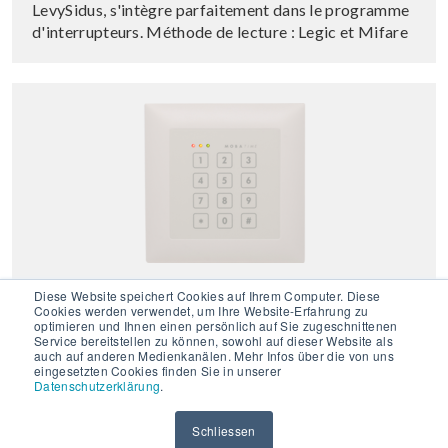
LevySidus, s'intègre parfaitement dans le programme
d'interrupteurs. Méthode de lecture : Legic et Mifare
Edizio PIN »
Diese Website speichert Cookies auf Ihrem Computer. Diese
Cookies werden verwendet, um Ihre Website-Erfahrung zu
optimieren und Ihnen einen persönlich auf Sie zugeschnittenen
Service bereitstellen zu können, sowohl auf dieser Website als
Le lecteur d'accès esthétique avec clavier à code PIN
auch auf anderen Medienkanälen. Mehr Infos über die von uns
pour l'intérieur, compatible avec Feller EdizioDue
eingesetzten Cookies finden Sie in unserer
Hager Kallysto et LevySidus, s'intègre parfaitement
Datenschutzerklärung
.
dans le programme d'interrupteurs. Méthode de
lecture : Legic et
Mifare
Schliessen