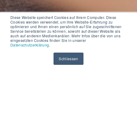
Diese Website speichert Cookies auf Ihrem Computer. Diese
Cookies werden verwendet, um Ihre Website-Erfahrung zu
optimieren und Ihnen einen persönlich auf Sie zugeschnittenen
Service bereitstellen zu können, sowohl auf dieser Website als
auch auf anderen Medienkanälen. Mehr Infos über die von uns
eingesetzten Cookies finden Sie in unserer
Datenschutzerklärung
.
Schliessen
Agentic AI (Cognigy)
Automatisez les interactions avec vos clients par la
voix et le chat grâce à l'AI conversationnelle
intelligente.
Accessible 24h/24 et 7j/7, disponible
dans toutes les langues et intégrée de manière
transparente dans vos systèmes
.