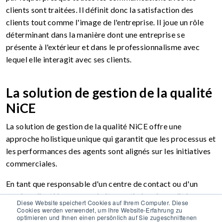
clients sont traitées. Il définit donc la satisfaction des
clients tout comme l'image de l'entreprise. Il joue un rôle
déterminant dans la manière dont une entreprise se
présente à l'extérieur et dans le professionnalisme avec
lequel elle interagit avec ses clients.
La solution de gestion de la qualité
NiCE
La solution de gestion de la qualité NiCE offre une
approche holistique unique qui garantit que les processus et
les performances des agents sont alignés sur les initiatives
commerciales.
En tant que responsable d'un centre de contact ou d'un
service clientèle, vous souhaitez optimiser la qualité en
Diese Website speichert Cookies auf Ihrem Computer. Diese
permanence. La solution de gestion de la qualité NiCE
Cookies werden verwendet, um Ihre Website-Erfahrung zu
optimieren und Ihnen einen persönlich auf Sie zugeschnittenen
permet d'analyser tous les canaux de communication et