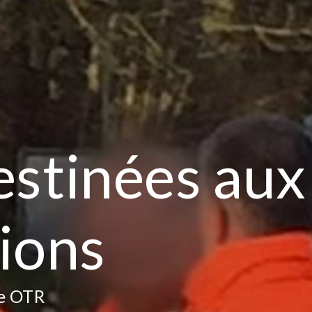
estinées aux
ions
le OTR