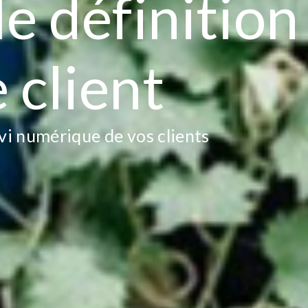
e définition
 client
vi numérique de vos clients