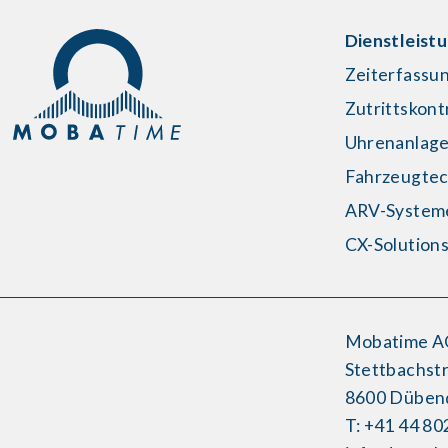
Dienstleist
Zeiterfassu
Zutrittskont
Uhrenanlag
Fahrzeugtec
ARV-System
CX-Solution
Mobatime A
Stettbachstr
8600 Düben
T: +41 44 80