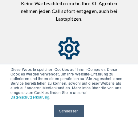
Keine Warteschleifen mehr. Ihre KI-Agenten
nehmen jeden Call sofort entgegen, auch bei
Lastspitzen.
Diese Website speichert Cookies auf Ihrem Computer. Diese
Echte Fallabschlüsse
Cookies werden verwendet, um Ihre Website-Erfahrung zu
optimieren und Ihnen einen persönlich auf Sie zugeschnittenen
Service bereitstellen zu können, sowohl auf dieser Website als
Dank tiefer Backend-Integration löst die KI
auch auf anderen Medienkanälen. Mehr Infos über die von uns
Anliegen (z.B. Terminierung, Statusabfragen)
eingesetzten Cookies finden Sie in unserer
Datenschutzerklärung
.
autonom im Hintergrund.
Schliessen