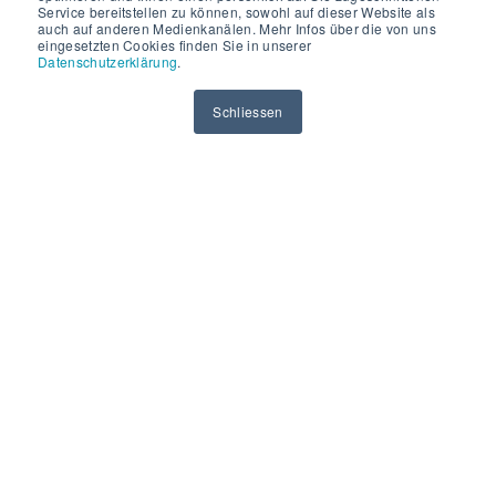
Service bereitstellen zu können, sowohl auf dieser Website als
auch auf anderen Medienkanälen. Mehr Infos über die von uns
eingesetzten Cookies finden Sie in unserer
Datenschutzerklärung
.
Schliessen
Update-Leser - Drehscheibe des
digitalen Schliesssystems
Die Update-Leser sind Dreh- und Angelpunkt im Mobatime
Cardnet-Konzept. An zentralen Zugangspunkten zum
Unternehmen werden diese in Kombination mit der Online-
Zutrittskontrolle eingesetzt.
Während der Prüfung des Zutrittswunschs an der Online-
Türe schreibt der Update-Leser die neuen Berechtigungen
auf die Ausweiskarte. Er erneuert gleichzeitig den
Zeitstempel. Zusätzlich werden die Protokolle und
Statusinformationen von der Karte ausgelesen und ins