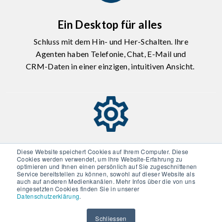
Ein Desktop für alles
Schluss mit dem Hin- und Her-Schalten. Ihre
Agenten haben Telefonie, Chat, E-Mail und
CRM-Daten in einer einzigen, intuitiven Ansicht.
Vollständige Kundenhistorie
Diese Website speichert Cookies auf Ihrem Computer. Diese
Cookies werden verwendet, um Ihre Website-Erfahrung zu
optimieren und Ihnen einen persönlich auf Sie zugeschnittenen
Jeder Mitarbeiter sieht sofort, was bisher
Service bereitstellen zu können, sowohl auf dieser Website als
auch auf anderen Medienkanälen. Mehr Infos über die von uns
geschah. Keine unnötigen Wiederholungen für
eingesetzten Cookies finden Sie in unserer
den Kunden. Egal, über welchen Kanal er
Datenschutzerklärung
.
kommt.
Schliessen