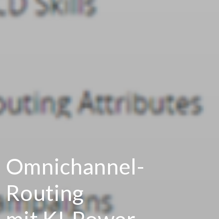
Omnichannel-
Routing
mit KI-Power