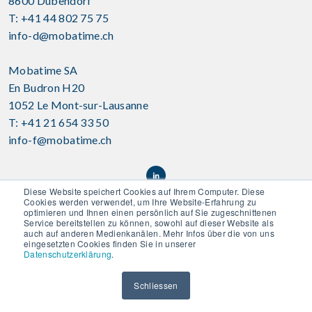
8600 Dübendorf
T: +41 44 802 75 75
info-d@mobatime.ch
Mobatime SA
En Budron H20
1052 Le Mont-sur-Lausanne
T: +41 21 654 33 50
info-f@mobatime.ch
Diese Website speichert Cookies auf Ihrem Computer. Diese
Cookies werden verwendet, um Ihre Website-Erfahrung zu
optimieren und Ihnen einen persönlich auf Sie zugeschnittenen
Service bereitstellen zu können, sowohl auf dieser Website als
auch auf anderen Medienkanälen. Mehr Infos über die von uns
eingesetzten Cookies finden Sie in unserer
Datenschutzerklärung
.
Disclaimer
|
AGB
|
Datenschutz
|
Kontakt
|
Schliessen
Newsletter