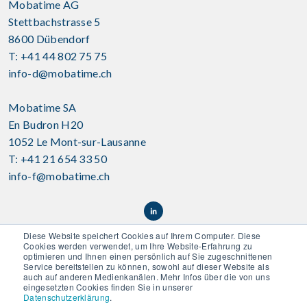
Mobatime AG
Stettbachstrasse 5
8600 Dübendorf
T: +41 44 802 75 75
info-d@mobatime.ch
Mobatime SA
En Budron H20
1052 Le Mont-sur-Lausanne
T: +41 21 654 33 50
info-f@mobatime.ch
Diese Website speichert Cookies auf Ihrem Computer. Diese
Cookies werden verwendet, um Ihre Website-Erfahrung zu
optimieren und Ihnen einen persönlich auf Sie zugeschnittenen
Service bereitstellen zu können, sowohl auf dieser Website als
auch auf anderen Medienkanälen. Mehr Infos über die von uns
eingesetzten Cookies finden Sie in unserer
Datenschutzerklärung
.
Disclaimer
|
AGB
|
Datenschutz
|
Kontakt
|