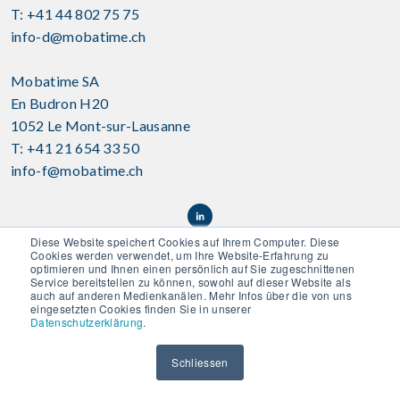
T: +41 44 802 75 75
info-d@mobatime.ch
Mobatime SA
En Budron H20
1052 Le Mont-sur-Lausanne
T: +41 21 654 33 50
info-f@mobatime.ch
Diese Website speichert Cookies auf Ihrem Computer. Diese
Cookies werden verwendet, um Ihre Website-Erfahrung zu
optimieren und Ihnen einen persönlich auf Sie zugeschnittenen
Service bereitstellen zu können, sowohl auf dieser Website als
auch auf anderen Medienkanälen. Mehr Infos über die von uns
eingesetzten Cookies finden Sie in unserer
Datenschutzerklärung
.
Disclaimer
|
AGB
|
Datenschutz
|
Kontakt
|
Newsletter
Schliessen