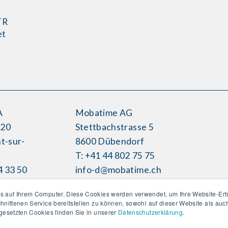
TR
et
s
A
Mobatime AG
H20
Stettbachstrasse 5
t-sur-
8600 Dübendorf
T: +41 44 802 75 75
4 33 50
info-d@mobatime.ch
time.ch
s auf Ihrem Computer. Diese Cookies werden verwendet, um Ihre Website-Erf
chnittenen Service bereitstellen zu können, sowohl auf dieser Website als au
ngesetzten Cookies finden Sie in unserer
Datenschutzerklärung
.