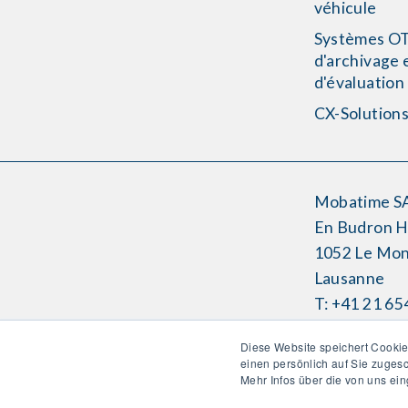
véhicule
Systèmes O
d'archivage 
d'évaluation
CX-Solution
Mobatime S
En Budron 
1052 Le Mon
Lausanne
T: +41 21 65
info-f@moba
Diese Website speichert Cookie
einen persönlich auf Sie zuges
Mehr Infos über die von uns ei