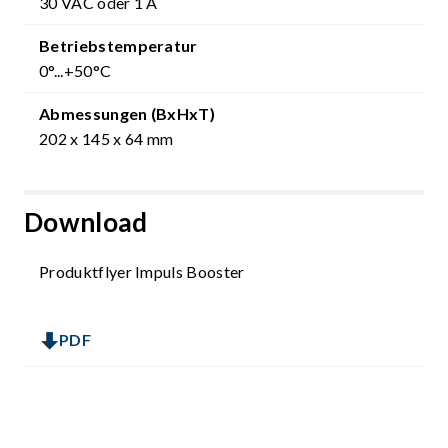
30 VAC oder 1 A
Betriebstemperatur
0°...+50°C
Abmessungen (BxHxT)
202 x 145 x 64 mm
Download
Produktflyer Impuls Booster
PDF