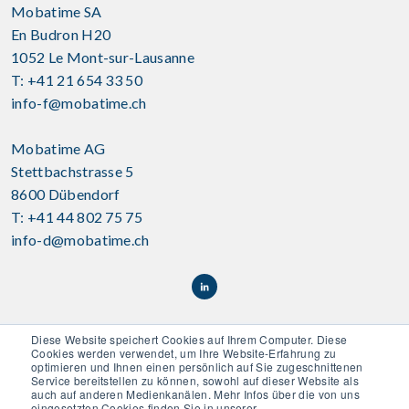
Mobatime SA
En Budron H20
1052 Le Mont-sur-Lausanne
T: +41 21 654 33 50
info-f@mobatime.ch
Mobatime AG
Stettbachstrasse 5
8600 Dübendorf
T: +41 44 802 75 75
info-d@mobatime.ch
Diese Website speichert Cookies auf Ihrem Computer. Diese
Cookies werden verwendet, um Ihre Website-Erfahrung zu
optimieren und Ihnen einen persönlich auf Sie zugeschnittenen
Service bereitstellen zu können, sowohl auf dieser Website als
auch auf anderen Medienkanälen. Mehr Infos über die von uns
Disclaimer
|
CG
|
Déclaration de confidentialité
|
eingesetzten Cookies finden Sie in unserer