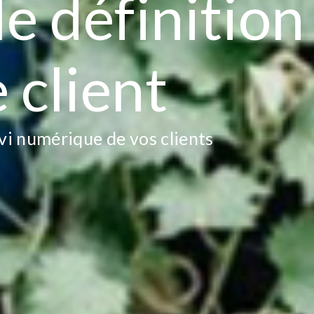
e définition
 client
vi numérique de vos clients