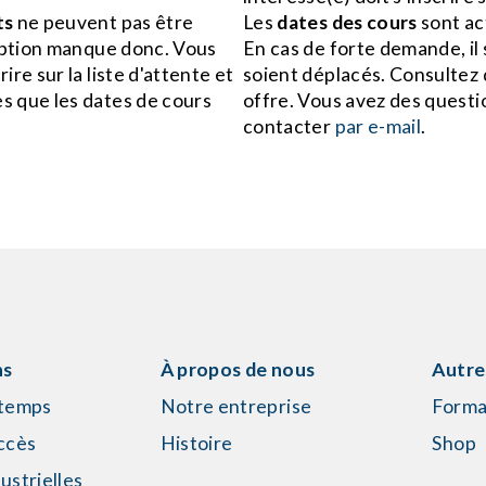
ts
ne peuvent pas être
Les
dates des cours
sont a
ription manque donc. Vous
En cas de forte demande, il
ire sur la liste d'attente et
soient déplacés. Consultez
s que les dates de cours
offre. Vous avez des questi
contacter
par e-mail
.
ns
À propos de nous
Autre
 temps
Notre entreprise
Forma
ccès
Histoire
Shop
ustrielles