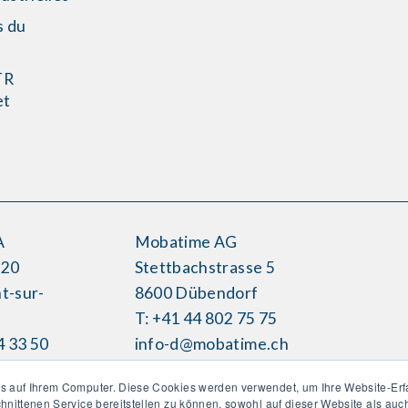
s du
TR
et
s
A
Mobatime AG
H20
Stettbachstrasse 5
t-sur-
8600 Dübendorf
T: +41 44 802 75 75
4 33 50
info-d@mobatime.ch
time.ch
s auf Ihrem Computer. Diese Cookies werden verwendet, um Ihre Website-Erf
chnittenen Service bereitstellen zu können, sowohl auf dieser Website als au