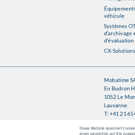
Équipement
véhicule
Systèmes O
d'archivage 
d'évaluation
CX-Solution
Mobatime S
En Budron 
1052 Le Mon
Lausanne
T: +41 21 65
info-f@moba
Diese Website speichert Cookie
einen persönlich auf Sie zuges