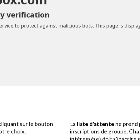
liquant sur le bouton
La
liste d'attente
ne prend 
otre choix.
inscriptions de groupe. Cha
intéressé(e) doit s'inscrire