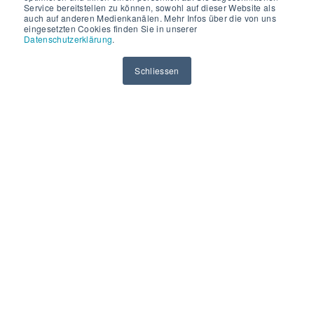
Service bereitstellen zu können, sowohl auf dieser Website als
auch auf anderen Medienkanälen. Mehr Infos über die von uns
eingesetzten Cookies finden Sie in unserer
Datenschutzerklärung
.
Schliessen
Integrierte Lösungen für
umfassende
Kundeninteraktion
Von Compliance Recording über biometrische
Authentifizierung bis hin zum Qualitätsmanagement:
unsere NiCE-basierten Lösungen decken die gesamte
Bandbreite moderner Kundeninteraktion ab.