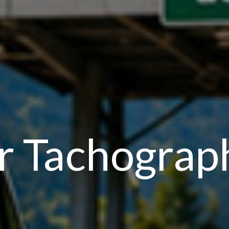
ter Tachogra
?