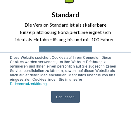
Standard
Die Version Standard ist als skalierbare
Einzelplatzlösung konzipiert. Sie eignet sich
ideal als Einfahrerlösung bis und mit 100 Fahrer.
Lesen Sie mehr
Diese Website speichert Cookies auf Ihrem Computer. Diese
Cookies werden verwendet, um Ihre Website-Erfahrung zu
optimieren und Ihnen einen persönlich auf Sie zugeschnittenen
Service bereitstellen zu können, sowohl auf dieser Website als
auch auf anderen Medienkanälen. Mehr Infos über die von uns
eingesetzten Cookies finden Sie in unserer
Datenschutzerklärung
.
Schliessen
Enterprise
Die Version Enterprise ist für Fuhrparks mit
dezentraler Organisation wie geschaffen.
Mehrere Bediener/User können auf die Daten
zugreifen.